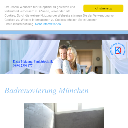
Um unsere Webseite für Sie optimal zu gestalten und
Ich stimme zu
fortlaufend verbessern zu können, verwenden wir
Cookies. Durch die weitere Nutzung der Webseite stimmen Sie der Verwendung von
Cookies zu. Weitere Informationen zu Cookies erhalten Sie in unserer
Datenschutzerklärung.
Mehr Informationen
Katte Heizung-Sanitärtechnik
089/12308177
Badrenovierung München